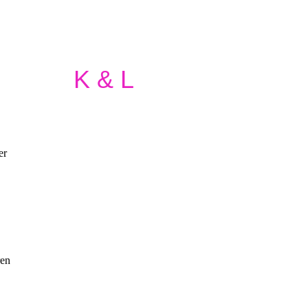
K & L
er
ren