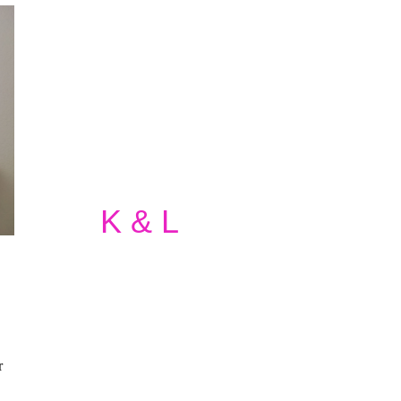
post@kundl-finanz.de
+49 (0)3431 / 584304
+49 (0)3431 / 704085
K & L
Schreiben Sie uns
oder
rufen Sie uns
r
bitte einfach an!