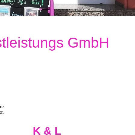
stleistungs GmbH
ehrlich
engagiert
zuverlässig
re
lösungsorientiert
en
K & L