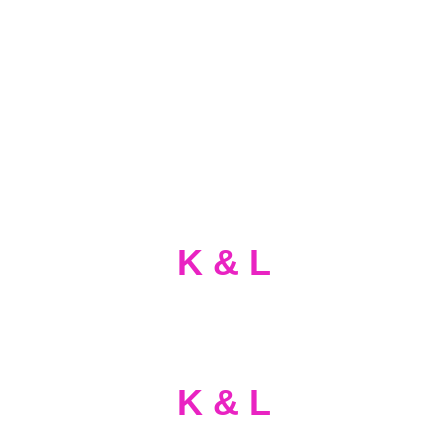
ehrlich
engagiert
zuverlässig
lösungsorientiert
K & L
Haben Sie Fragen?
K & L