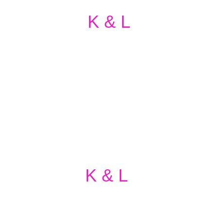
K & L
Schreiben Sie uns
oder
rufen Sie uns
bitte einfach an!
K & L