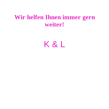
Wir helfen Ihnen immer gern
weiter!
K & L
post@kundl-finanz.de
+49 (0)3431 / 584304
+49 (0)3431 / 704085